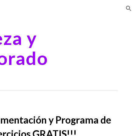
ion
eza y
orado
limentación y Programa de
ercicios GRATIS!!!