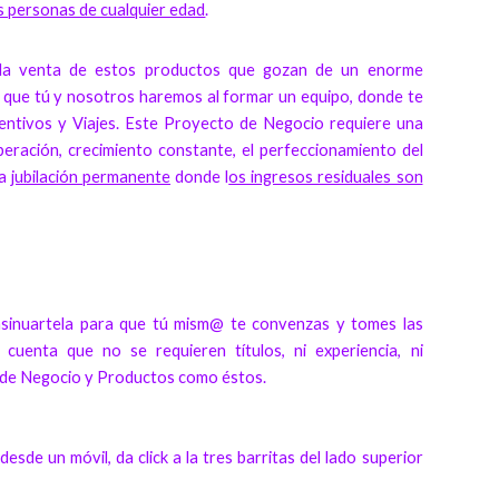
s personas de cualquier edad
.
 la venta de estos productos que gozan de un enorme
po que tú y nosotros haremos al formar un equipo, donde te
ntivos y Viajes. Este Proyecto de Negocio requiere una
operación, crecimiento constante, el perfeccionamiento del
na
jubilación permanente
donde l
os ingresos residuales son
nsinuartela para que tú mism@ te convenzas y tomes las
uenta que no se requieren títulos, ni experiencia, ni
to de Negocio y Productos como éstos.
esde un móvil, da click a la tres barritas del lado superior