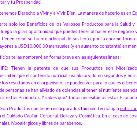
star y tu Prosperidad.
nemos Derecho a Vivir y a Vivir Bien. La manera de hacerlo es en Equi
te solo los Beneficios de los Valiosos Productos para la Salud y
luego la gran oportunidad que puedes tener al hacer este negocio y
tienen como su fuente principal de sustento, por la enorme forma d
mayores a USD10,000.00 mensuales (y en aumento constante) en men
icios te las nombraré en forma breve en las siguientes líneas:
IFE
: Tienen la patente de que sus Productos son
Micelizad
ermiten que el contenido nutricial sea absorvido en segundos y en su 
e los resultados en el organismo, se pueden ver para lo que es el ben
e personas se han aliviado de dolencias al tener el nutriente esenci
umir éstos Productos. Y sabes qué? Todos necesitamos estos Product
: Son Productos que tienen incorporados también tecnología
nutricio
el Cuidado Capilar, Corporal, Belleza y Cosmética. En el caso de co
ales, hipoalérgicos y libres de parabenos.