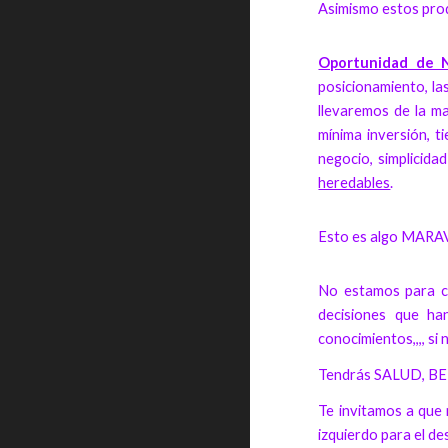
Asimismo estos pro
Oportunidad de 
posicionamiento, la
llevaremos de la m
mínima inversión, t
negocio, simplicida
heredables
.
Esto es algo MARA
No estamos para co
decisiones que ha
conocimientos,,,, s
Tendrás SALUD, BE
Te invitamos a que n
izquierdo para el de