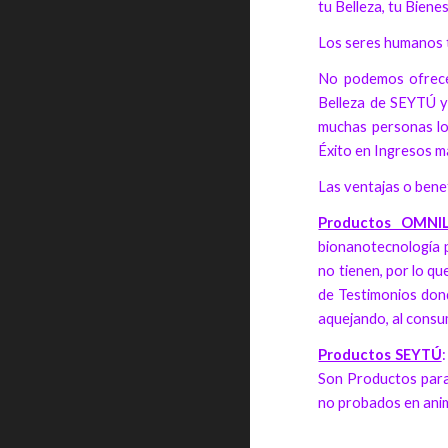
tu Belleza, tu Biene
Los seres humanos te
No podemos ofrecer
Belleza de SEYTÚ y 
muchas personas lo 
Éxito en Ingresos 
Las ventajas o benef
Productos OMNIL
bionanotecnología p
no tienen, por lo qu
de Testimonios dond
aquejando, al cons
Productos SEYTÚ
Son Productos para 
no probados en anim