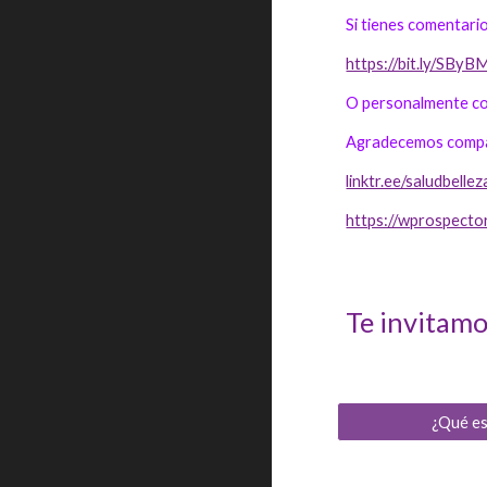
Si tienes comentari
https://bit.ly/SBy
O personalmente co
Agradecemos compar
linktr.ee/saludbell
https://wprospecto
Te invitamos
¿Qué e