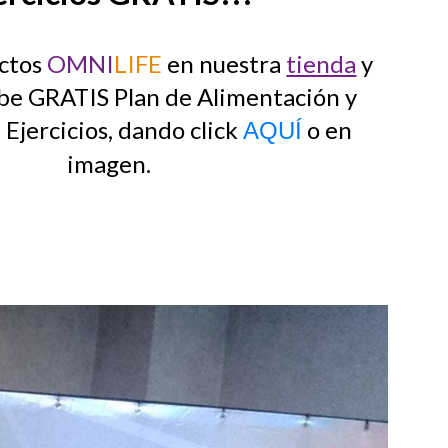
ctos
OMNI
LIFE
en nuestra
tienda
y
be GRATIS Plan de Alimentación y
Ejercicios, dando click
o en
AQUÍ
imagen
.