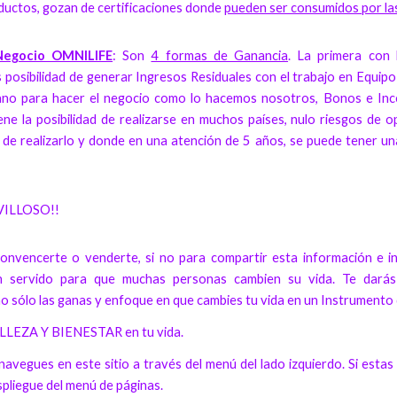
ductos, gozan de certificaciones donde
pueden ser consumidos por la
Negocio OMNILIFE
: Son
4 formas de Ganancia
. La primera con
s posibilidad de generar Ingresos Residuales con el trabajo en Equi
ano para hacer el negocio como lo hacemos nosotros, Bonos e Ince
iene la posibilidad de realizarse en muchos países, nulo riesgos de 
d de realizarlo y donde en una atención de 5 años, se puede tener u
VILLOSO!!
nvencerte o venderte, si no para compartir esta información e i
n servido para que muchas personas cambien su vida. Te darás c
i no sólo las ganas y enfoque en que cambies tu vida en un Instrumen
LLEZA Y BIENESTAR en tu vida.
avegues en este sitio a través del menú del lado izquierdo. Si estas d
spliegue del menú de páginas.