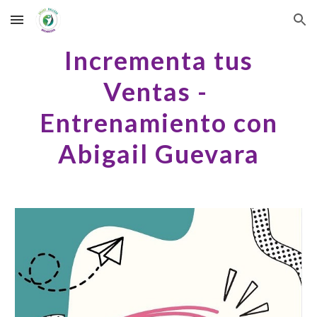
Skip to main content
Skip to navigation
Incrementa tus
Ventas
-
Entrenamiento con
Abigail G
uevara