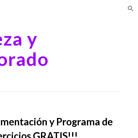
ion
eza y
orado
limentación y Programa de
ercicios GRATIS!!!