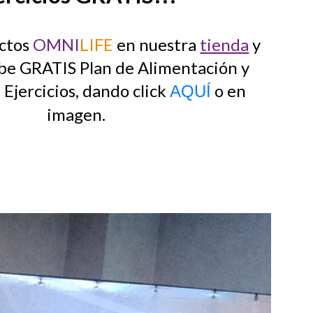
ctos
OMNI
LIFE
en nuestra
tienda
y
be GRATIS Plan de Alimentación y
Ejercicios, dando click
o en
AQUÍ
imagen
.