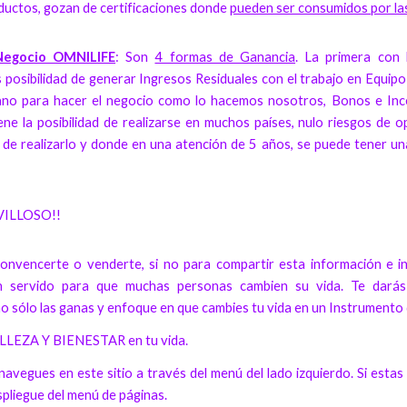
ductos, gozan de certificaciones donde
pueden ser consumidos por la
Negocio OMNILIFE
: Son
4 formas de Ganancia
. La primera con
s posibilidad de generar Ingresos Residuales con el trabajo en Equi
ano para hacer el negocio como lo hacemos nosotros, Bonos e Ince
iene la posibilidad de realizarse en muchos países, nulo riesgos de 
d de realizarlo y donde en una atención de 5 años, se puede tener u
VILLOSO!!
nvencerte o venderte, si no para compartir esta información e i
n servido para que muchas personas cambien su vida. Te darás c
i no sólo las ganas y enfoque en que cambies tu vida en un Instrumen
LLEZA Y BIENESTAR en tu vida.
avegues en este sitio a través del menú del lado izquierdo. Si estas d
spliegue del menú de páginas.