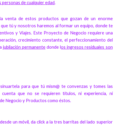
s personas de cualquier edad
.
 la venta de estos productos que gozan de un enorme
po que tú y nosotros haremos al formar un equipo, donde te
ntivos y Viajes. Este Proyecto de Negocio requiere una
operación, crecimiento constante, el perfeccionamiento del
na
jubilación permanente
donde l
os ingresos residuales son
nsinuartela para que tú mism@ te convenzas y tomes las
uenta que no se requieren títulos, ni experiencia, ni
to de Negocio y Productos como éstos.
esde un móvil, da click a la tres barritas del lado superior