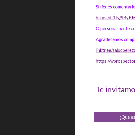
Si tienes comentari
https://bit.ly/SBy
O personalmente co
Agradecemos compar
linktr.ee/saludbell
https://wprospecto
Te invitamos
¿Qué e