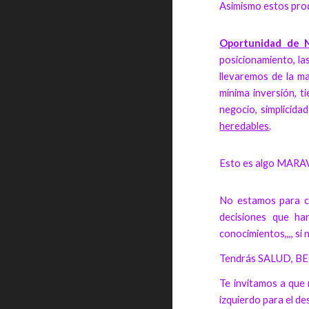
Asimismo estos pro
Oportunidad de 
posicionamiento, la
llevaremos de la m
mínima inversión, t
negocio, simplicida
heredables
.
Esto es algo MARA
No estamos para co
decisiones que ha
conocimientos,,,, s
Tendrás SALUD, BE
Te invitamos a que n
izquierdo para el de