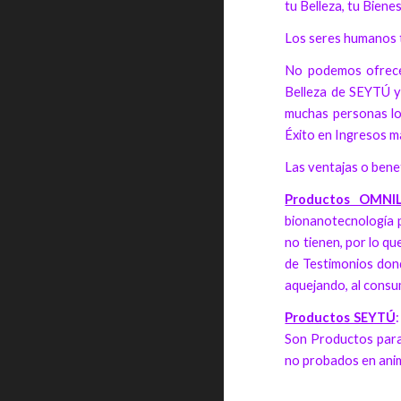
tu Belleza, tu Biene
Los seres humanos te
No podemos ofrecer
Belleza de SEYTÚ y 
muchas personas lo 
Éxito en Ingresos 
Las ventajas o benef
Productos OMNIL
bionanotecnología p
no tienen, por lo qu
de Testimonios dond
aquejando, al cons
Productos SEYTÚ
Son Productos para 
no probados en anim