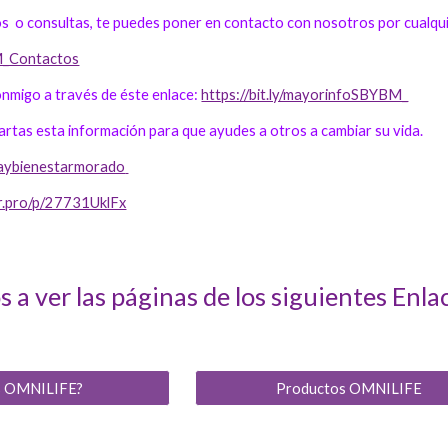
os o consultas, te puedes poner en contacto con nosotros por cualquie
BM_Contactos
nmigo a través de éste enlace:
https://bit.ly/mayorinfoSBYBM_
tas esta información para que ayudes a otros a cambiar su vida.
ezaybienestarmorado
r.pro/p/27731UklFx
 a ver las páginas de los siguientes Enla
s OMNILIFE?
Productos OMNILIFE