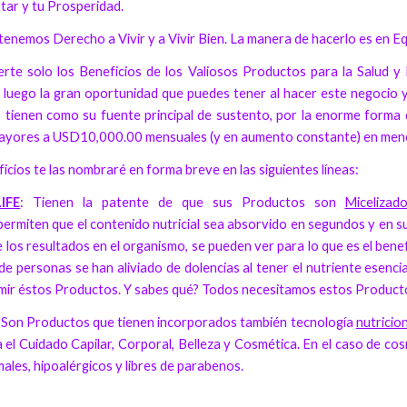
star y tu Prosperidad.
nemos Derecho a Vivir y a Vivir Bien. La manera de hacerlo es en Equi
te solo los Beneficios de los Valiosos Productos para la Salud y
luego la gran oportunidad que puedes tener al hacer este negocio y
tienen como su fuente principal de sustento, por la enorme forma d
mayores a USD10,000.00 mensuales (y en aumento constante) en men
icios te las nombraré en forma breve en las siguientes líneas:
IFE
: Tienen la patente de que sus Productos son
Micelizad
ermiten que el contenido nutricial sea absorvido en segundos y en su 
e los resultados en el organismo, se pueden ver para lo que es el ben
e personas se han aliviado de dolencias al tener el nutriente esenci
umir éstos Productos. Y sabes qué? Todos necesitamos estos Product
: Son Productos que tienen incorporados también tecnología
nutricio
el Cuidado Capilar, Corporal, Belleza y Cosmética. En el caso de co
ales, hipoalérgicos y libres de parabenos.